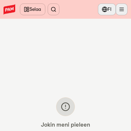
Siirry pääsisältöön
Selaa
FI
Jokin meni pieleen