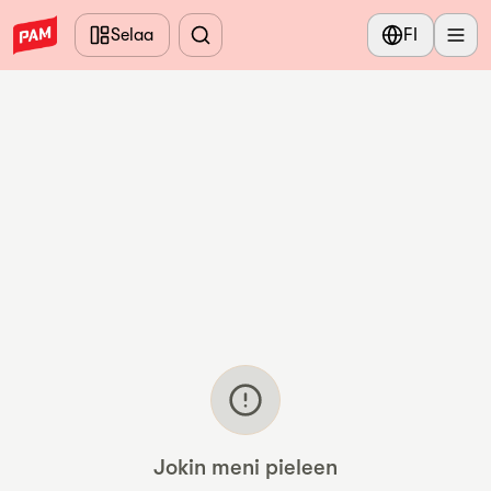
Siirry pääsisältöön
Selaa
FI
Jokin meni pieleen