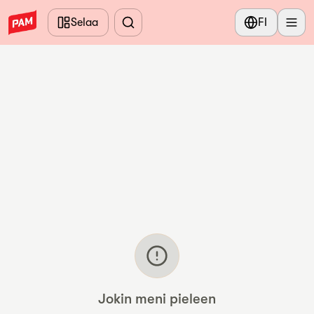
Siirry pääsisältöön
Selaa
FI
Jokin meni pieleen