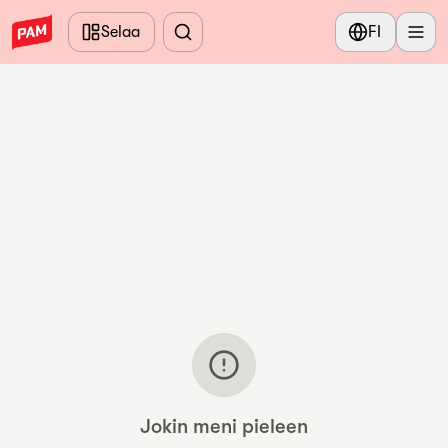
Siirry pääsisältöön
Selaa
FI
Jokin meni pieleen