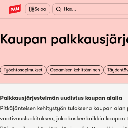
Siirry pääsisältöön
Selaa
Kaupan palkkausjärj
Työehtosopimukset
Osaamisen kehittäminen
Täydentäv
Palkkausjärjestelmän uudistus kaupan alalla
Pitkäjänteisen kehitystyön tuloksena kaupan alan
vaativuusluokituksen, joka koskee kaikkia kaupan t