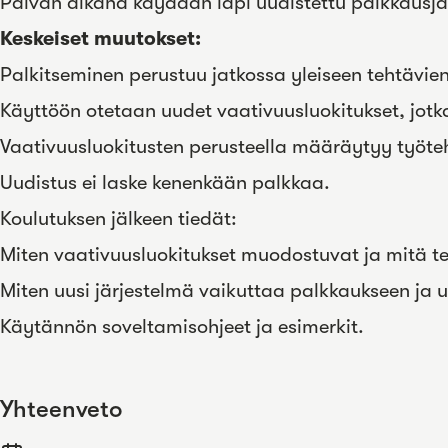
Päivän aikana käydään läpi uudistettu palkkausjä
Keskeiset muutokset:
Palkitseminen perustuu jatkossa yleiseen tehtävie
Käyttöön otetaan uudet vaativuusluokitukset, jotk
Vaativuusluokitusten perusteella määräytyy työ
Uudistus ei laske kenenkään palkkaa.
Koulutuksen jälkeen tiedät:
Miten vaativuusluokitukset muodostuvat ja mitä te
Miten uusi järjestelmä vaikuttaa palkkaukseen ja 
Käytännön soveltamisohjeet ja esimerkit.
Yhteenveto