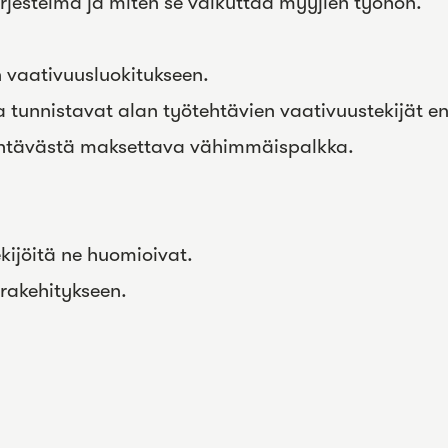
rjestelmä ja miten se vaikuttaa myyjien työhön.
n vaativuusluokitukseen.
a tunnistavat alan työtehtävien vaativuustekijät e
tehtävästä maksettava vähimmäispalkka.
kijöitä ne huomioivat.
urakehitykseen.