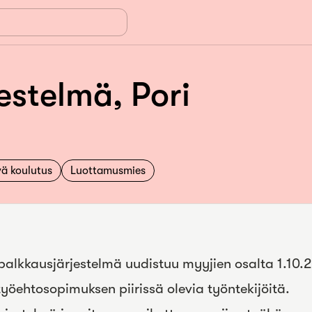
estelmä, Pori
ä koulutus
Luottamusmies
 palkkausjärjestelmä uudistuu myyjien osalta 1.10
yöehtosopimuksen piirissä olevia työntekijöitä.