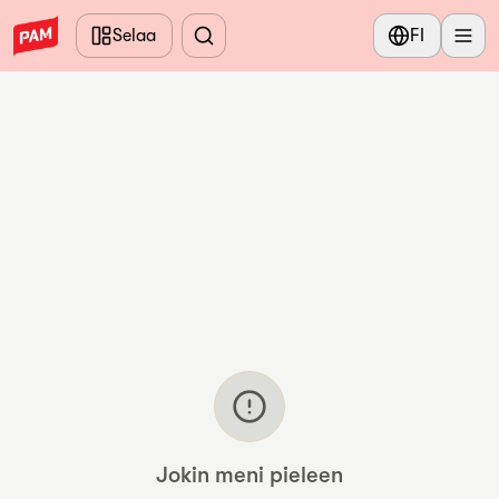
Siirry pääsisältöön
Selaa
FI
Jokin meni pieleen