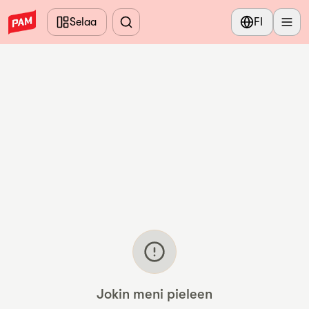
Siirry pääsisältöön
Selaa
FI
Jokin meni pieleen