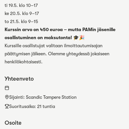
ti 19.5. klo 10–17
ke 20.5. klo 9–17
to 21.5. klo 9–15
Kurssin arvo on 450 euroa – mutta PAMin jäsenille
osallistuminen on maksutonta! 🎓🎉
Kurssille osallistujat valitaan ilmoittautumisajan
päättymisen jälkeen. Olemme yhteydessä jokaiseen
henkilökohtaisesti.
Yhteenveto
Sijainti
:
Scandic Tampere Station
Suoritusaika: 21 tuntia
Osoite