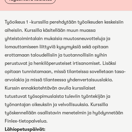
Työoikeus 1 -kurssilla perehdytään työoikeuden keskeisiin
aiheisiin. Kurssilla käsitellään muun muassa
yhteistoimintalain mukaisia muutosneuvotteluja ja
lomauttamiseen liittyviä kysymyksiä sekä opitaan
erottamaan taloudellisiin ja tuotannollisiin syihin
perustuvat ja henkilöperusteiset irtisanomiset. Lisäksi
opitaan tunnistamaan, missä tilanteissa sovelletaan tasa-
arvolakia ja missä tilanteessa yhdenvertaisuuslakia.
Kurssin ennakkotehtävän avulla kurssilaiset
tutustuvat työsopimuslaista tuleviin työntekijän ja
työnantajan oikeuksiin ja velvollisuuksia. Kurssilla
työskennellään osallistavin menetelmin ja hyödynnetään
Finlex-tietopalvelua.
Lähiopetuspäivät: