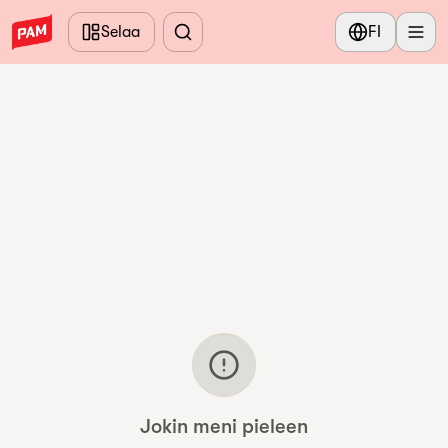
Siirry pääsisältöön
Selaa
FI
Jokin meni pieleen