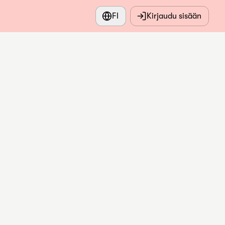
FI
Kirjaudu sisään