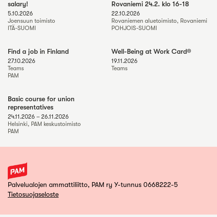
salary!
Rovaniemi 24.2. klo 16-18
5.10.2026
22.10.2026
Joensuun toimisto
Rovaniemen aluetoimisto, Rovaniemi
ITÄ-SUOMI
POHJOIS-SUOMI
Find a job in Finland
Well-Being at Work Card®
27.10.2026
19.11.2026
Teams
Teams
PAM
Basic course for union
representatives
24.11.2026
–
26.11.2026
Helsinki, PAM keskustoimisto
PAM
Palvelualojen ammattiliitto, PAM ry Y-tunnus 0668222-5
Tietosuojaseloste