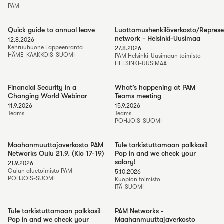
PAM
Quick guide to annual leave
Luottamushenkilöverkosto/Represe
network - Helsinki-Uusimaa
12.8.2026
Kehruuhuone Lappeenranta
27.8.2026
HÄME-KAAKKOIS-SUOMI
PAM Helsinki-Uusimaan toimisto
HELSINKI-UUSIMAA
Financial Security in a
What’s happening at PAM
Changing World Webinar
Teams meeting
11.9.2026
15.9.2026
Teams
Teams
POHJOIS-SUOMI
Maahanmuuttajaverkosto PAM
Tule tarkistuttamaan palkkasi!
Networks Oulu 21.9. (Klo 17-19)
Pop in and we check your
salary!
21.9.2026
Oulun aluetoimisto PAM
5.10.2026
POHJOIS-SUOMI
Kuopion toimisto
ITÄ-SUOMI
Tule tarkistuttamaan palkkasi!
PAM Networks -
Pop in and we check your
Maahanmuuttajaverkosto