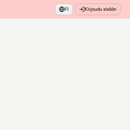
FI
Kirjaudu sisään